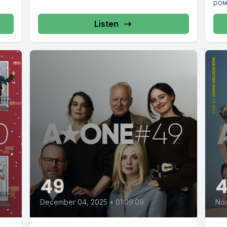
ром
раз
Listen
49
December 04, 2025
•
01:09:09
No