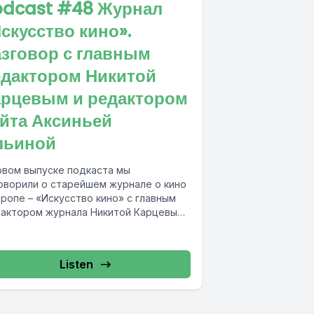
odcast #48 Журнал
скусство кино».
азговор с главным
едактором Никитой
арцевым и редактором
айта Аксиньей
льиной
овом выпуске подкаста мы
оворили о старейшем журнале о кино
вропе – «Искусство кино» с главным
актором журнала Никитой Карцевым
едактором...
Listen