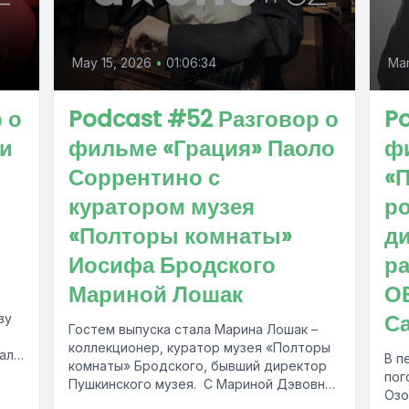
May 15, 2026
•
01:06:34
Mar
 о
Podcast #52 Разговор о
Po
 и
фильме «Грация» Паоло
ф
Соррентино с
«
куратором музея
р
«Полторы комнаты»
д
Иосифа Бродского
р
Мариной Лошак
О
С
ву
Гостем выпуска стала Марина Лошак –
коллекционер, куратор музея «Полторы
ала
В п
комнаты» Бродского, бывший директор
..
пог
Пушкинского музея. С Мариной Дэвовной
Озо
мы поговорили об её неразрывной...