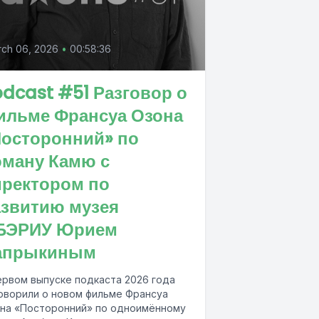
ch 06, 2026
•
00:58:36
dcast #51 Разговор о
ильме Франсуа Озона
Посторонний» по
оману Камю с
иректором по
азвитию музея
БЭРИУ Юрием
апрыкиным
ервом выпуске подкаста 2026 года
оворили о новом фильме Франсуа
на «Посторонний» по одноимённому