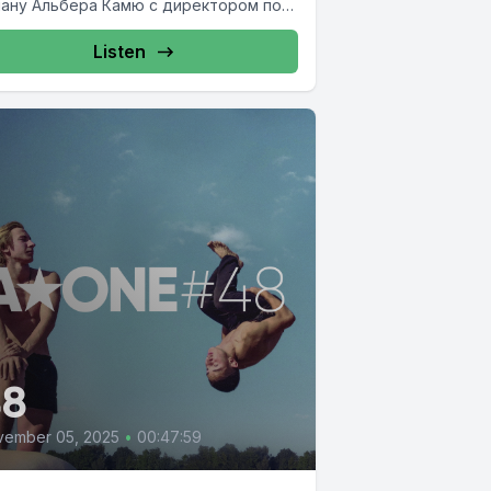
ану Альбера Камю с директором по
витию музея ОБЭРИУ...
Listen
48
vember 05, 2025
•
00:47:59