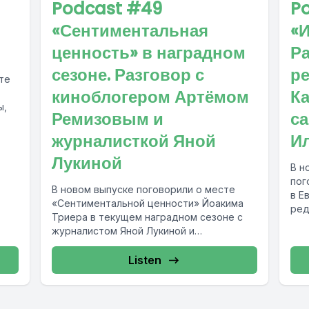
Podcast #49
P
«Сентиментальная
«И
ценность» в наградном
Р
сезоне. Разговор с
р
те
киноблогером Артёмом
К
ы,
Ремизовым и
с
журналисткой Яной
И
Лукиной
В н
пог
В новом выпуске поговорили о месте
в Е
«Сентиментальной ценности» Йоакима
ред
Триера в текущем наградном сезоне с
и р
журналистом Яной Лукиной и
киноблогером Артёмом Ремизовым –
ведущими...
Listen