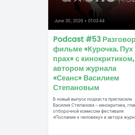
June 30, 2026
•
01:03:44
Podcast #53 Разговор
фильме «Курочка. Пух
прах» с кинокритиком,
автором журнала
«Сеанс» Василием
Степановым
В новый выпуск подкаста пригласили
Василия Степанова – кинокритика, гла
отборочной комиссии фестиваля
«Послание к человеку» и автора журн
«Сеанс». Вместе с Василием обсудили.