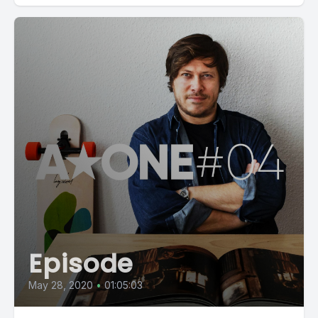
Episode
May 28, 2020
•
01:05:03