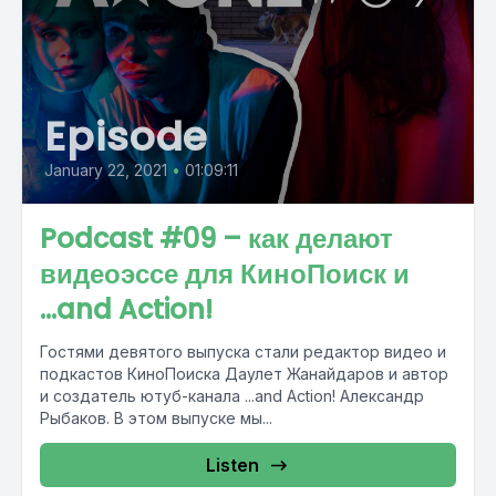
Episode
January 22, 2021
•
01:09:11
Podcast #09 – как делают
видеоэссе для КиноПоиск и
...and Action!
Гостями девятого выпуска стали редактор видео и
подкастов КиноПоиска Даулет Жанайдаров и автор
и создатель ютуб-канала ...and Action! Александр
Рыбаков. В этом выпуске мы...
Listen