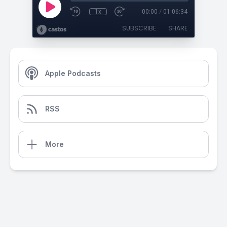
1x
00:00
/
01:06:34
SUBSCRIBE
SHARE
Apple Podcasts
RSS
More