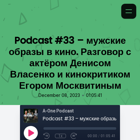
Podcast #33 – мужские
образы в кино. Разговор с
актёром Денисом
Власенко и кинокритиком
Егором Москвитиным
•
December 08, 2023
01:05:41
A-One Podcast
1x
00:00
/
01:05:41