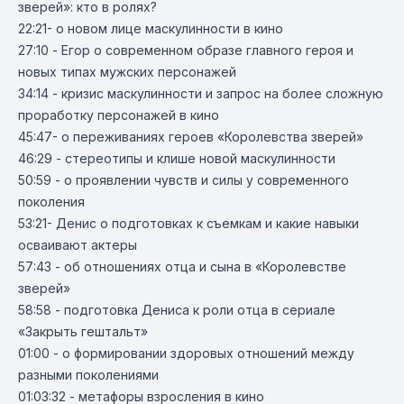
зверей»: кто в ролях?
22:21
- о новом лице маскулинности в кино
27:10
- Егор о современном образе главного героя и
новых типах мужских персонажей
34:14
- кризис маскулинности и запрос на более сложную
проработку персонажей в кино
45:47
- о переживаниях героев «Королевства зверей»
46:29
- стереотипы и клише новой маскулинности
50:59
- о проявлении чувств и силы у современного
поколения
53:21
- Денис о подготовках к съемкам и какие навыки
осваивают актеры
57:43
- об отношениях отца и сына в «Королевстве
зверей»
58:58
- подготовка Дениса к роли отца в сериале
«Закрыть гештальт»
01:00
- о формировании здоровых отношений между
разными поколениями
01:03:32
- метафоры взросления в кино