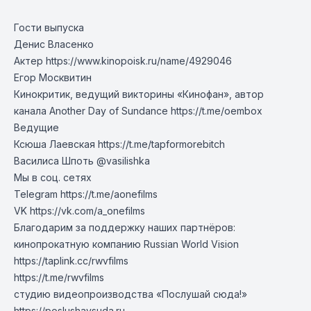
Гости выпуска
Денис Власенко
Актер
https://www.kinopoisk.ru/name/4929046
Егор Москвитин
Кинокритик, ведущий викторины «Кинофан», автор
канала Another Day of Sundance
https://t.me/oembox
Ведущие
Ксюша Лаевская
https://t.me/tapformorebitch
Василиса Шпоть @vasilishka
Мы в соц. сетях
Telegram
https://t.me/aonefilms
VK
https://vk.com/a_onefilms
Благодарим за поддержку наших партнёров:
кинопрокатную компанию Russian World Vision
https://taplink.cc/rwvfilms
https://t.me/rwvfilms
студию видеопроизводства «Послушай сюда!»
https://poslushaysuda.ru