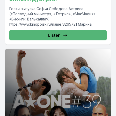
Гости выпуска Софья Лебедева Актриса
(«Последний министр», «Тетрис», «МакМафия»,
«Викинги: Вальхалла»)
https://www.kinopoisk.ru/name/3265721 Марина
Карнаева Агент, президент Гильдии Актерских
Агентов, основательница «Агенства талантов
Listen
Марины Карнаевой»...