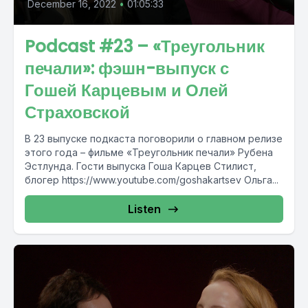
December 16, 2022
•
01:05:33
Podcast #23 – «Треугольник
печали»: фэшн-выпуск с
Гошей Карцевым и Олей
Страховской
В 23 выпуске подкаста поговорили о главном релизе
этого года – фильме «Треугольник печали» Рубена
Эстлунда. Гости выпуска Гоша Карцев Стилист,
блогер https://www.youtube.com/goshakartsev Ольга...
Listen