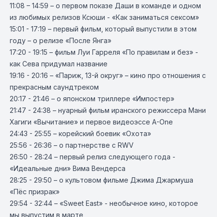
11:08 – 14:59 – о первом показе Даши в команде и одном
из любимых релизов Ксюши - «Как заниматься сексом»
15:01 - 17:19 – первый фильм, который выпустили в этом
году – о релизе «После Янга»
17:20 - 19:15 – фильм Луи Гарреля «По правилам и без» -
как Сева придумал название
19:16 - 20:16 – «Париж, 13-й округ» – кино про отношения с
прекрасным саундтреком
20:17 - 21:46 – о японском триллере «Импостер»
21:47 - 24:38 – нуарный фильм иранского режиссера Мани
Хагиги «Вычитание» и первое видеоэссе A-One
24:43 - 25:55 – корейский боевик «Охота»
25:56 - 26:36 – о партнерстве с RWV
26:50 - 28:24 – первый релиз следующего года -
«Идеальные дни» Вима Вендерса
28:25 - 29:50 – о культовом фильме Джима Джармуша
«Пёс призрак»
29:54 - 32:44 – «Sweet East» - необычное кино, которое
мы выпустим в марте