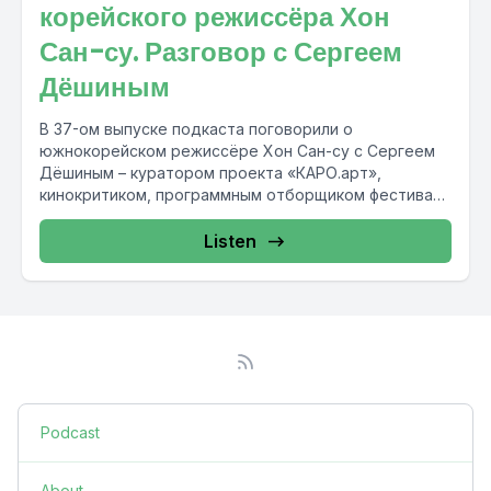
корейского режиссёра Хон
Сан-су. Разговор с Сергеем
Дёшиным
В 37-ом выпуске подкаста поговорили о
южнокорейском режиссёре Хон Сан-су с Сергеем
Дёшиным – куратором проекта «КАРО.арт»,
кинокритиком, программным отборщиком фестиваля
«Voices», создателем кинопрокатной...
Listen
Podcast
About