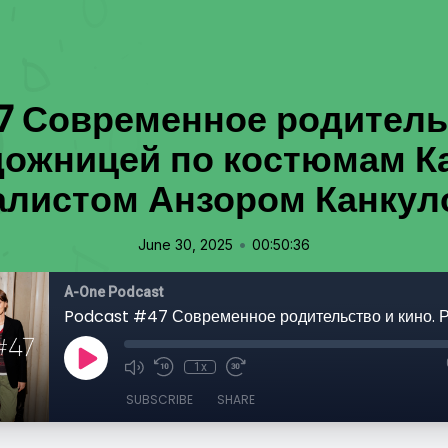
7 Современное родительс
дожницей по костюмам К
алистом Анзором Канкул
•
June 30, 2025
00:50:36
A-One Podcast
1x
SUBSCRIBE
SHARE