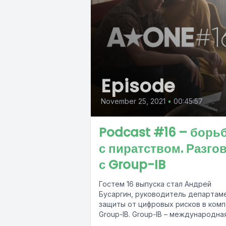
Episode
November 25, 2021
•
00:45:57
Podcast #16 – борь
с пиратством. Разго
с Group-IB
Гостем 16 выпуска стал Андрей
Бусаргин, руководитель департам
защиты от цифровых рисков в комп
Group-IB. Group-IB – международная
компания, которая занимается защ