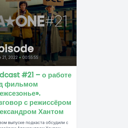
pisode
 21, 2022
•
00:55:55
dcast #21 – о работе
д фильмом
ежсезонье».
зговор с режиссёром
ександром Хантом
вом выпуске подкаста обсудили с