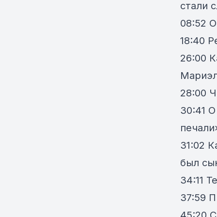
стали 
08:52 
18:40 Р
26:00 
Мариэл
28:00 
30:41 
печали
31:02 
был сын
34:11 Т
37:59 
45:20 