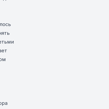
илось
нять
етьми
ает
ком
ора