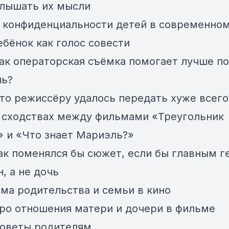
слышать их мысли
О конфиденциальности детей в современно
ебёнок как голос совести
Как операторская съёмка помогает лучше п
ь?
Что режиссёру удалось передать хуже всего
О сходствах между фильмами «Треугольник
» и «Что знает Мариэль?»
Как поменялся бы сюжет, если бы главным 
, а не дочь
ема родительства и семьи в кино
Про отношения матери и дочери в фильме
Советы родителям