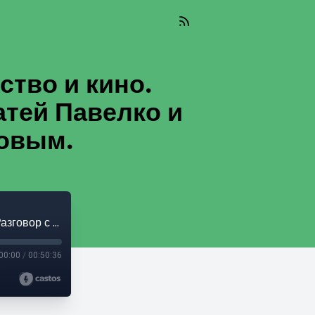
тво и кино.
атей Павелко и
овым.
Podcast #47 Современное родительство и кино. Разговор с художницей по костюмам Катей Павелко и журналистом Анзором Канкуловым.
00:00
/
00:50:36