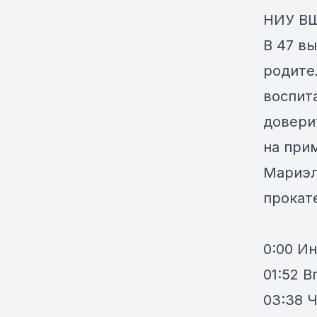
НИУ ВШ
В 47 в
родите
воспит
довери
на при
Мариэл
прокате
0:00 И
01:52 
03:38 