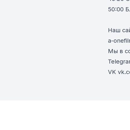
50:00 
Наш са
a-onefi
Мы в со
Telegra
VK vk.c