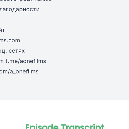
Благодарности
йт
lms.com
ц. сетях
m t.me/aonefilms
om/a_onefilms
Episode Transcript