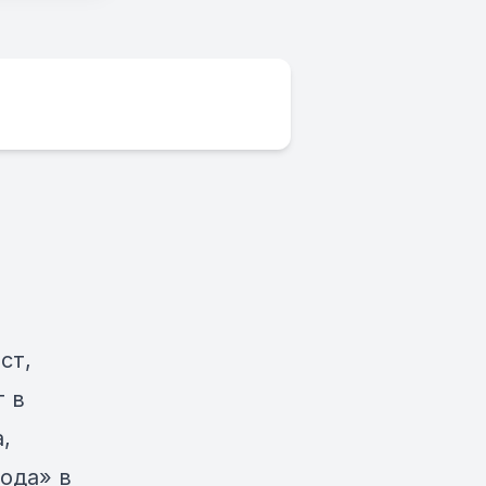
ст,
т в
,
ода» в