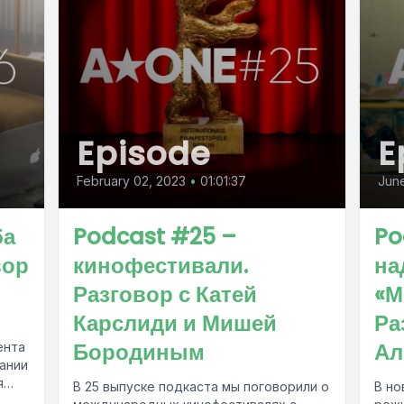
Episode
E
February 02, 2023
•
01:01:37
June
ба
Podcast #25 –
Po
вор
кинофестивали.
на
Разговор с Катей
«М
Карслиди и Мишей
Ра
Бородиным
Ал
ента
ании
В 25 выпуске подкаста мы поговорили о
В но
итой