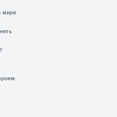
м мире
онять
?
героем